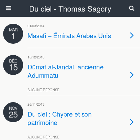
Du ciel - Thomas Sagory
01/03/2014
MAR
1
Masafi – Émirats Arabes Unis
15/12/2013
DÉC
15
Dûmat al-Jandal, ancienne
Adummatu
AUCUNE RÉPONSE
25/11/2013
NOV
25
Du ciel : Chypre et son
patrimoine
AUCUNE RÉPONSE