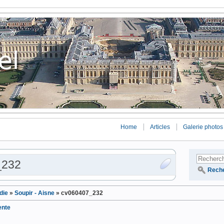
Home
Articles
Galerie photos
_232
Rech
die
»
Soupir - Aisne
»
cv060407_232
ente