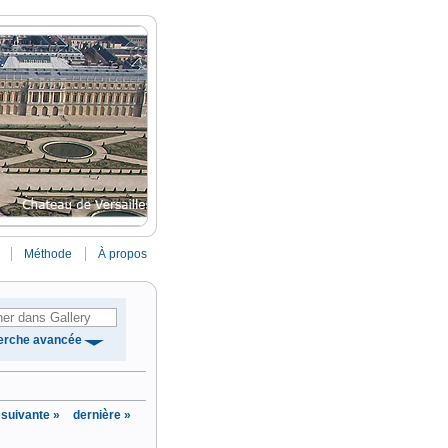
Méthode
À propos
erche avancée
suivante »
dernière »