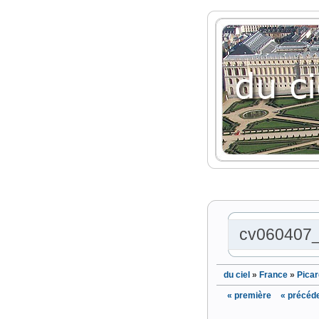
cv060407
du ciel
»
France
»
Picar
« première
« précéd