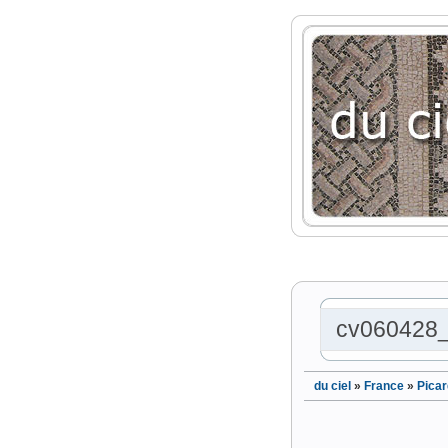
cv060428
du ciel
»
France
»
Picar