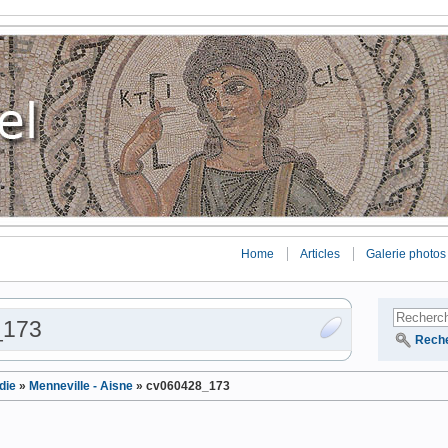
Home
Articles
Galerie photos
_173
Rech
die
»
Menneville - Aisne
»
cv060428_173