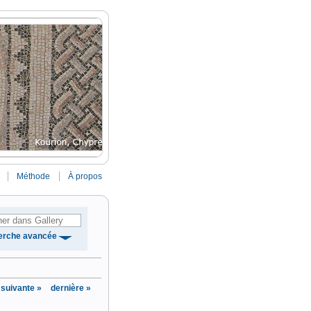
Méthode
À propos
erche avancée
suivante »
dernière »