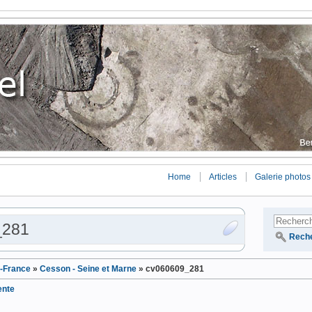
Home
Articles
Galerie photos
_281
Rech
e-France
»
Cesson - Seine et Marne
»
cv060609_281
ente