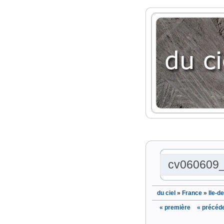
cv060609
du ciel
»
France
»
Ile-d
« première
« précéd