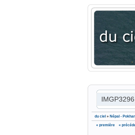
IMGP3296
du ciel
»
Népal - Pokha
« première
« précéd