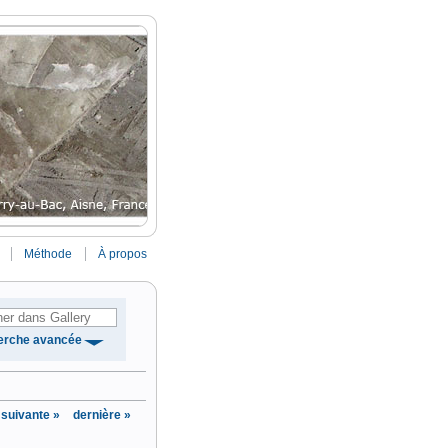
Méthode
À propos
erche avancée
suivante »
dernière »