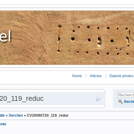
Home
Articles
Galerie photos
20_119_reduc
Rech
die
»
Serches
»
CV20080720_119_reduc
ente