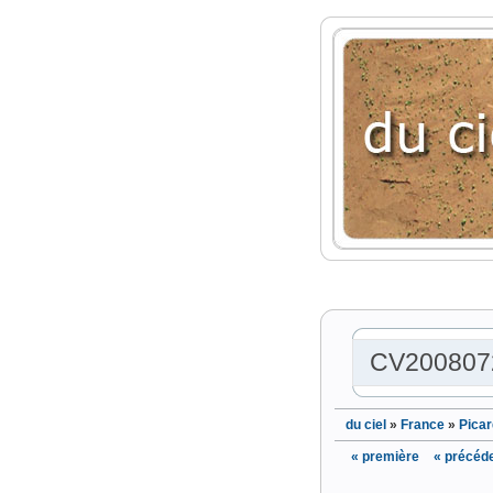
CV200807
du ciel
»
France
»
Picar
« première
« précéd