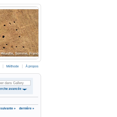
Méthode
À propos
erche avancée
suivante »
dernière »