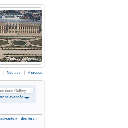
Méthode
À propos
erche avancée
suivante »
dernière »