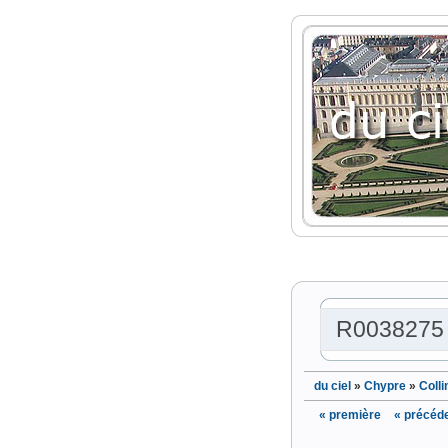
R0038275
du ciel
»
Chypre
»
Colli
« première
« précéd