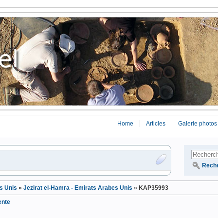
Home
Articles
Galerie photos
Rech
s Unis
»
Jezirat el-Hamra - Emirats Arabes Unis
»
KAP35993
ente