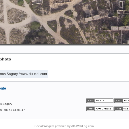
 photo
mas Sagory / www.du-ciel.com
ente
as Sagory
om - 06 61 44 01 47
Social Widgets
powered by
AB-WebLog.com
.