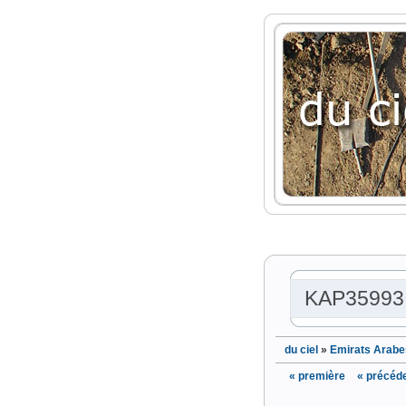
KAP35993
du ciel
»
Emirats Arabe
« première
« précéd