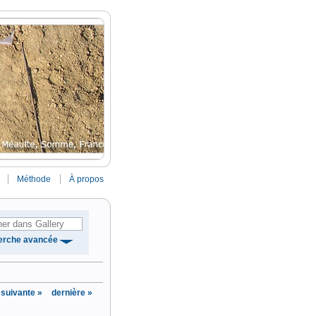
Méthode
À propos
erche avancée
suivante »
dernière »