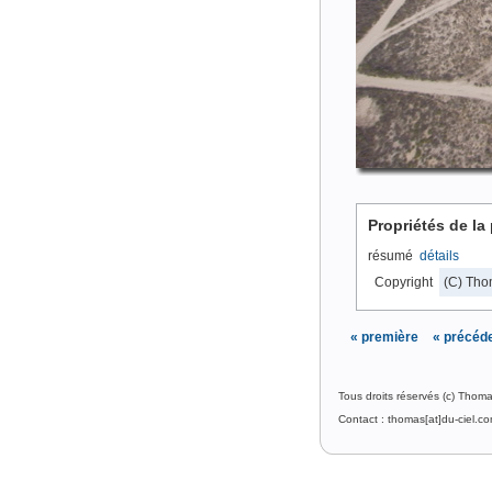
Propriétés de la
résumé
détails
Copyright
(C) Tho
« première
« précéd
Tous droits réservés (c) Thom
Contact : thomas[at]du-ciel.c