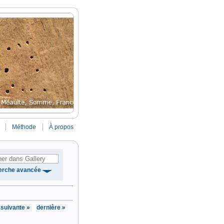
Méthode
À propos
erche avancée
suivante »
dernière »