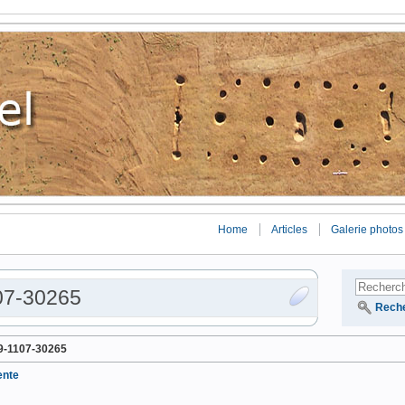
Home
Articles
Galerie photos
07-30265
Rech
-1107-30265
ente