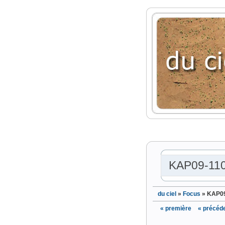
KAP09-11
du ciel
»
Focus
»
KAP09
« première
« précéd