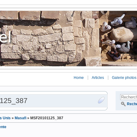
Home
Articles
Galerie photos
125_387
Rech
s Unis
»
Masafi
»
MSF20101125_387
ente