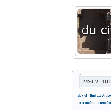
MSF20101
du ciel
»
Emirats Arabe
« première
« précéd