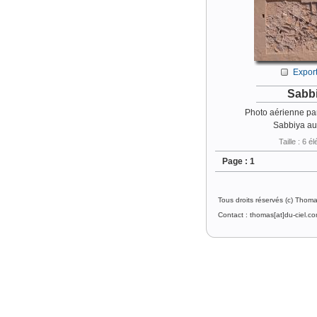
Export
Sabb
Photo aérienne par
Sabbiya au
Taille : 6 
Page :
1
Tous droits réservés (c) Thom
Contact : thomas[at]du-ciel.c