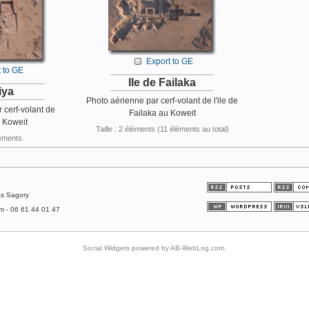
Export to GE
 to GE
Ile de Failaka
iya
Photo aérienne par cerf-volant de l'ile de
 cerf-volant de
Failaka au Koweit
 Koweit
Taille : 2 éléments (11 éléments au total)
éléments
as Sagory
om - 06 61 44 01 47
Social Widgets
powered by
AB-WebLog.com
.