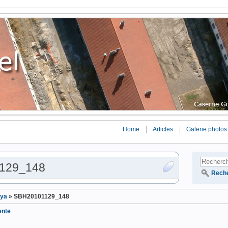
Home
Articles
Galerie photos
129_148
Rech
iya
»
SBH20101129_148
ente