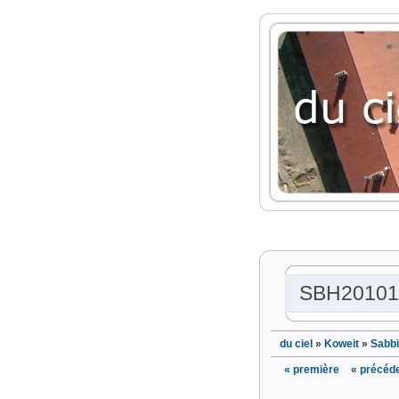
SBH20101
du ciel
»
Koweit
»
Sabb
« première
« précéd