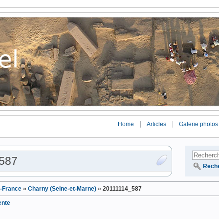
Home
Articles
Galerie photos
587
Rech
e-France
»
Charny (Seine-et-Marne)
»
20111114_587
ente