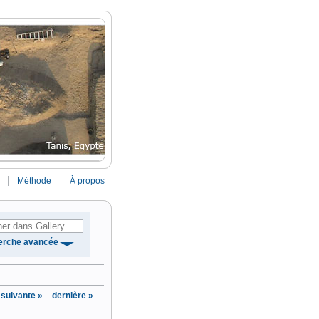
Méthode
À propos
erche avancée
suivante »
dernière »