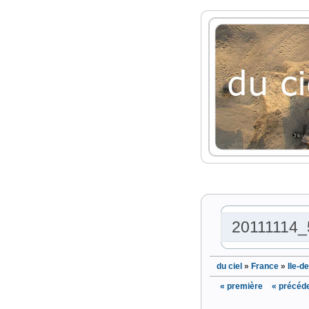
20111114_
du ciel
»
France
»
Ile-d
« première
« précéd