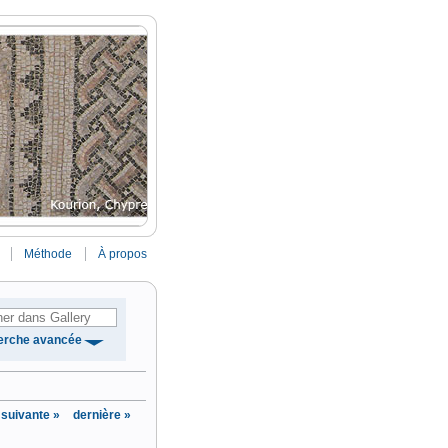
Méthode
À propos
erche avancée
suivante »
dernière »