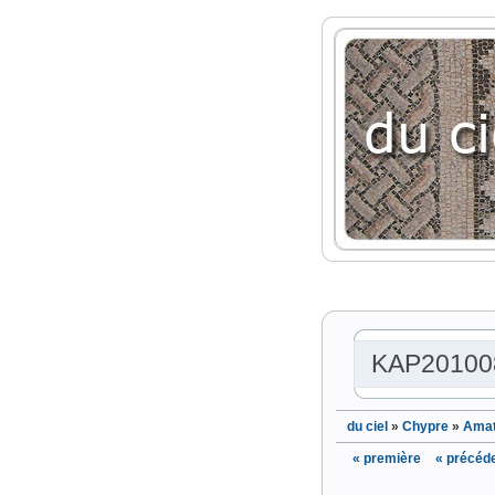
KAP20100
du ciel
»
Chypre
»
Amat
« première
« précéd