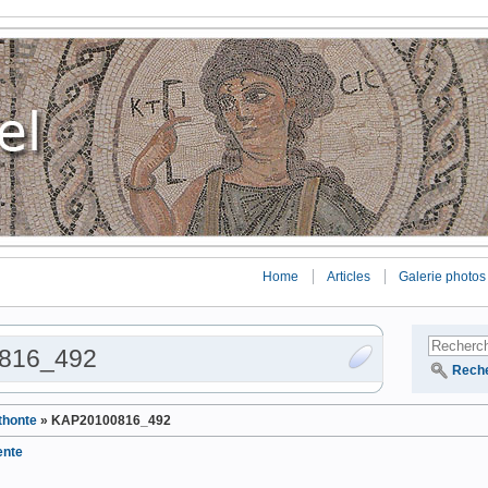
Home
Articles
Galerie photos
816_492
Rech
honte
»
KAP20100816_492
ente