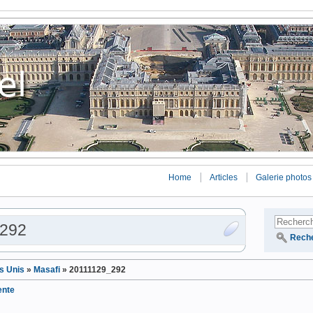
Home
Articles
Galerie photos
_292
Rech
s Unis
»
Masafi
»
20111129_292
ente