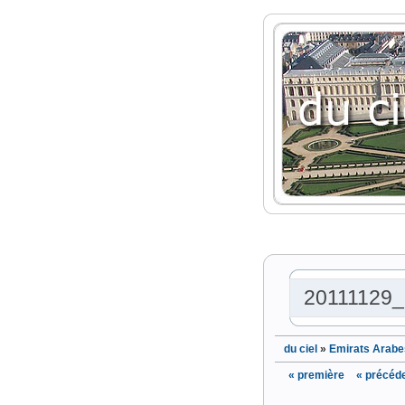
20111129
du ciel
»
Emirats Arabe
« première
« précéd