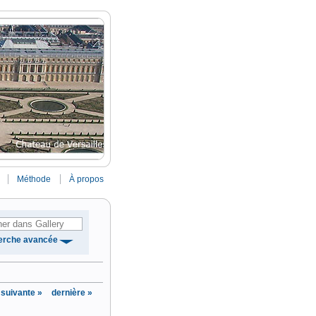
Méthode
À propos
erche avancée
suivante »
dernière »