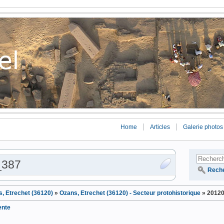
Home
Articles
Galerie photos
_387
Rech
, Etrechet (36120)
»
Ozans, Etrechet (36120) - Secteur protohistorique
»
2012
ente