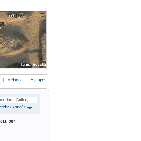
Méthode
À propos
erche avancée
0611_387