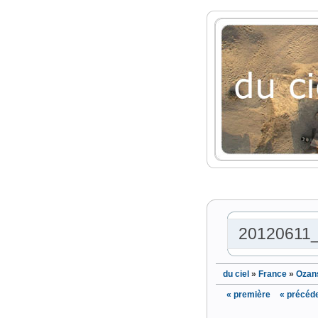
20120611
du ciel
»
France
»
Ozans
« première
« précéd