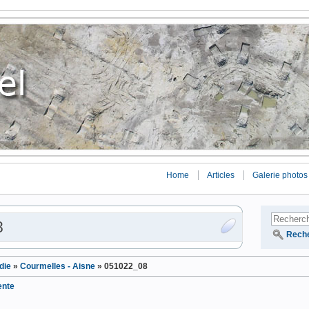
Home
Articles
Galerie photos
8
Rech
die
»
Courmelles - Aisne
»
051022_08
ente