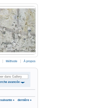
Méthode
À propos
erche avancée
suivante »
dernière »