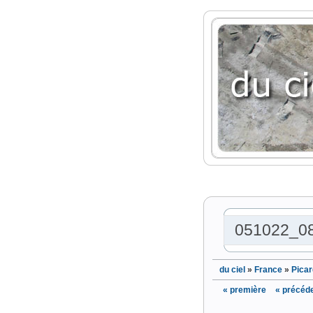
051022_0
du ciel
»
France
»
Picar
« première
« précéd