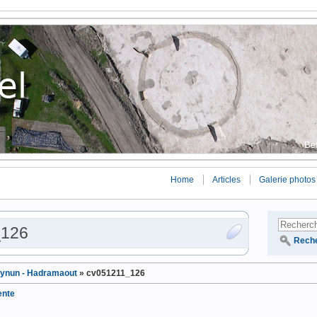
Home
Articles
Galerie photos
_126
Rech
ynun - Hadramaout
»
cv051211_126
ente