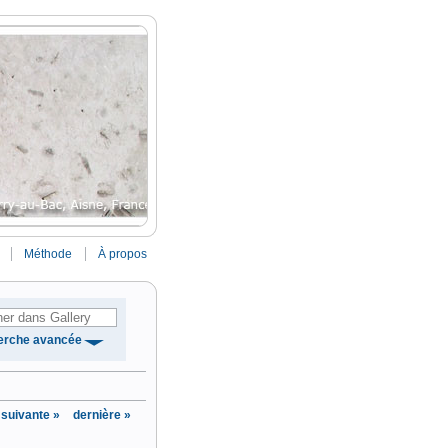
Méthode
À propos
erche avancée
suivante »
dernière »