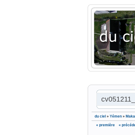
cv051211
du ciel
»
Yémen
»
Maka
« première
« précéd