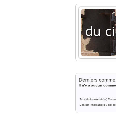
Derniers commen
Il n'y a aucun comme
Tous droits réservés (c) Thom
Contact : thomas[at]du-ciel.c