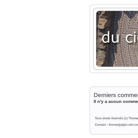
Derniers commen
Il n'y a aucun comme
Tous droits réservés (c) Thom
Contact : thomas[at]du-ciel.c