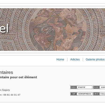
Home
Articles
Galerie photos
taires
ntaire pour cet élément
as Sagory
om - 06 61 44 01 47