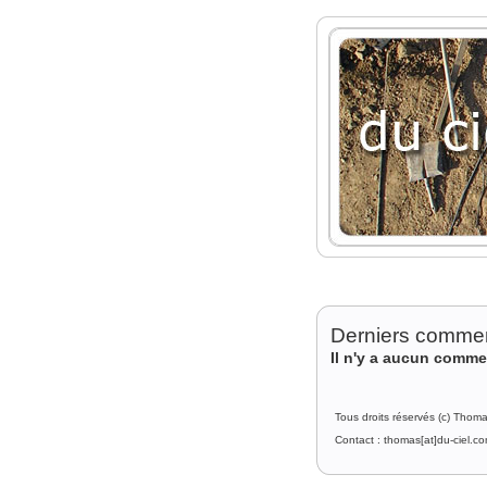
Derniers commen
Il n'y a aucun comme
Tous droits réservés (c) Thom
Contact : thomas[at]du-ciel.c