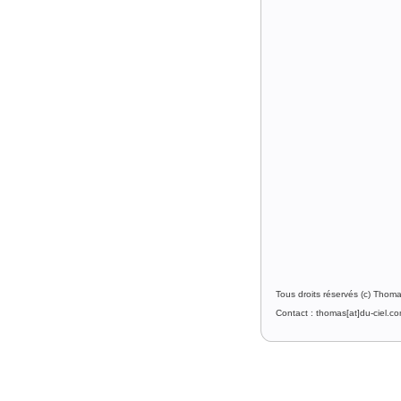
Tous droits réservés (c) Thom
Contact : thomas[at]du-ciel.c