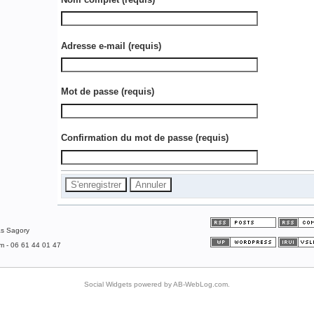
Adresse e-mail
(requis)
Mot de passe
(requis)
Confirmation du mot de passe
(requis)
as Sagory
om - 06 61 44 01 47
Social Widgets
powered by
AB-WebLog.com
.