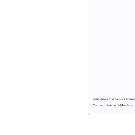
Tous droits réservés (c) Thom
Contact : thomas[at]du-ciel.c