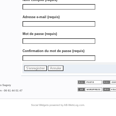
Adresse e-mail
(requis)
Mot de passe
(requis)
Confirmation du mot de passe
(requis)
as Sagory
om - 06 61 44 01 47
Social Widgets
powered by
AB-WebLog.com
.