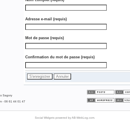
Adresse e-mail
(requis)
Mot de passe
(requis)
Confirmation du mot de passe
(requis)
as Sagory
om - 06 61 44 01 47
Social Widgets
powered by
AB-WebLog.com
.