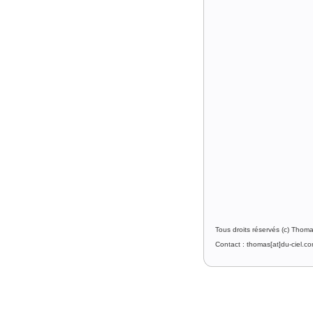
Tous droits réservés (c) Thom
Contact : thomas[at]du-ciel.c