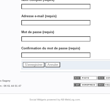
Adresse e-mail
(requis)
Mot de passe
(requis)
Confirmation du mot de passe
(requis)
as Sagory
om - 06 61 44 01 47
Social Widgets
powered by
AB-WebLog.com
.