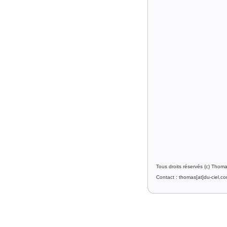
Tous droits réservés (c) Thom
Contact : thomas[at]du-ciel.c