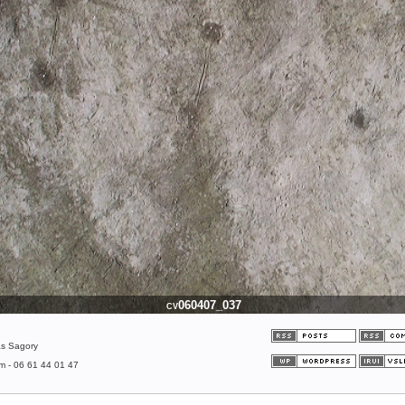
cv060407_051
as Sagory
om - 06 61 44 01 47