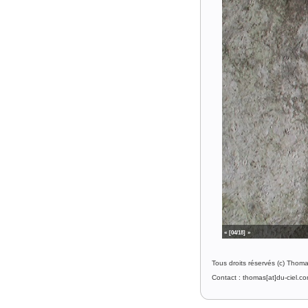
«
[05/18]
»
Tous droits réservés (c) Thom
Contact : thomas[at]du-ciel.c