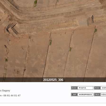
20120525_306
as Sagory
om - 06 61 44 01 47