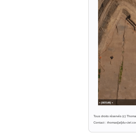
«
[007/149]
»
Tous droits réservés (c) Thom
Contact : thomas[at]du-ciel.c