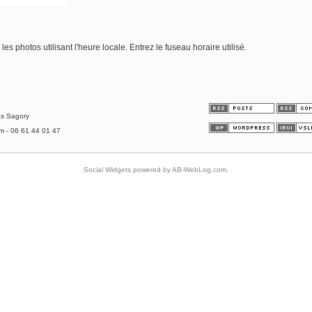
es photos utilisant l'heure locale. Entrez le fuseau horaire utilisé.
as Sagory
om - 06 61 44 01 47
Social Widgets
powered by
AB-WebLog.com
.