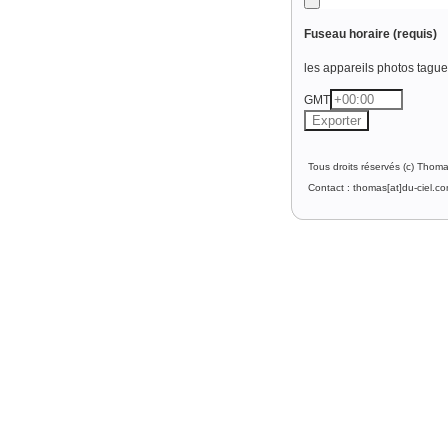
Fuseau horaire
(requis)
les appareils photos tague l
GMT
Tous droits réservés (c) Thom
Contact : thomas[at]du-ciel.c