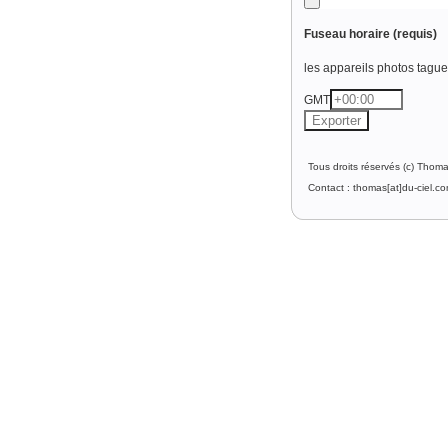
Fuseau horaire
(requis)
les appareils photos tague l
GMT
Tous droits réservés (c) Thom
Contact : thomas[at]du-ciel.c