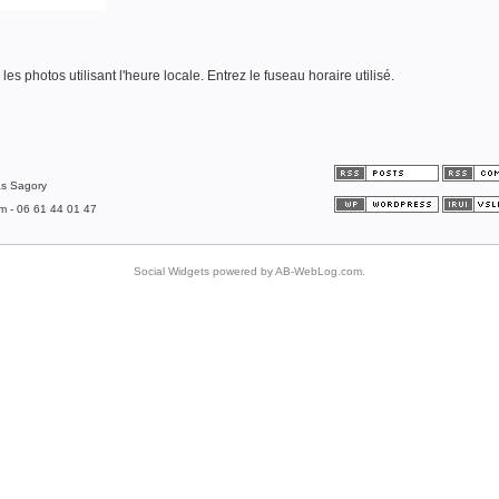
es photos utilisant l'heure locale. Entrez le fuseau horaire utilisé.
as Sagory
om - 06 61 44 01 47
Social Widgets
powered by
AB-WebLog.com
.