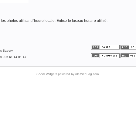
es photos utilisant l'heure locale. Entrez le fuseau horaire utilisé.
as Sagory
om - 06 61 44 01 47
Social Widgets
powered by
AB-WebLog.com
.