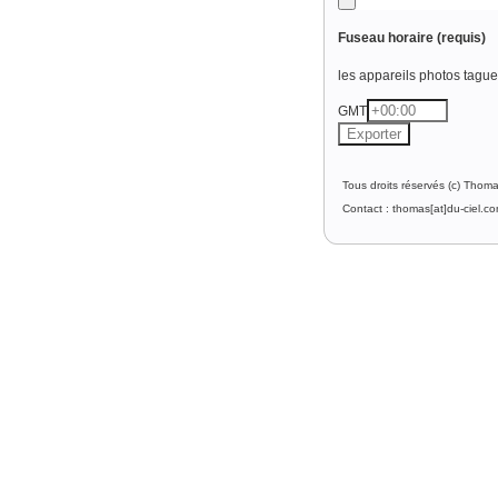
Fuseau horaire
(requis)
les appareils photos tague l
GMT
Tous droits réservés (c) Thom
Contact : thomas[at]du-ciel.c