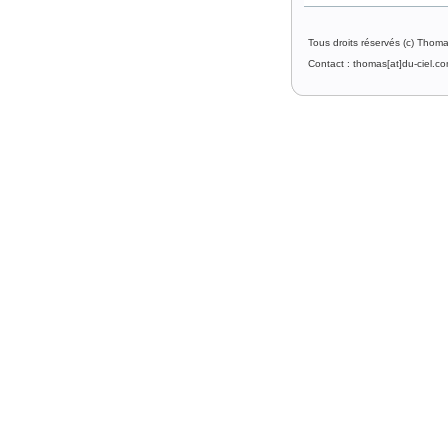
Tous droits réservés (c) Thom
Contact : thomas[at]du-ciel.c