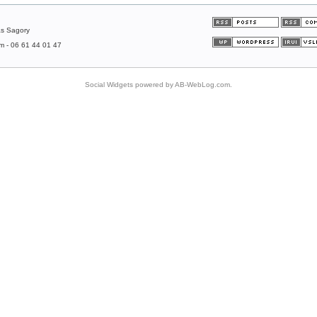
as Sagory
om - 06 61 44 01 47
Social Widgets
powered by
AB-WebLog.com
.