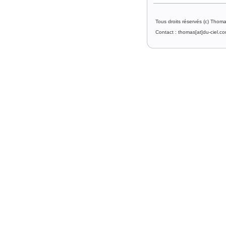
Tous droits réservés (c) Thom
Contact : thomas[at]du-ciel.c