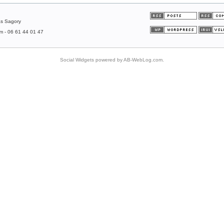
as Sagory
om - 06 61 44 01 47
Social Widgets
powered by
AB-WebLog.com
.