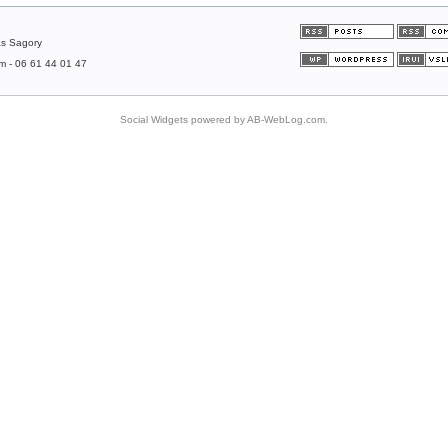
as Sagory
om - 06 61 44 01 47
Social Widgets
powered by
AB-WebLog.com
.