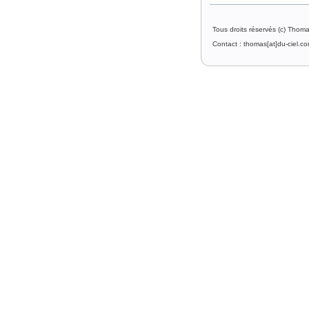
Tous droits réservés (c) Thom
Contact : thomas[at]du-ciel.c