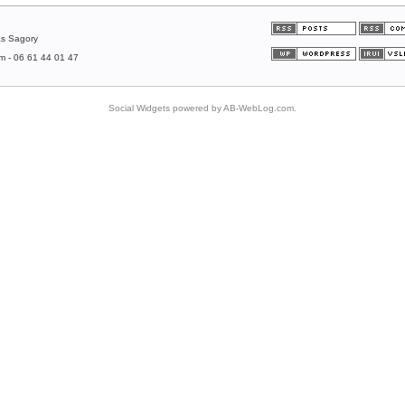
as Sagory
om - 06 61 44 01 47
Social Widgets
powered by
AB-WebLog.com
.