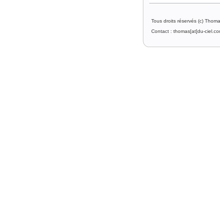
Tous droits réservés (c) Thom
Contact : thomas[at]du-ciel.c