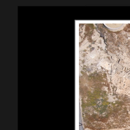
Tous droits réservés (c) Thom
Contact : thomas[at]du-ciel.c