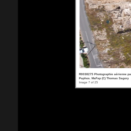
R0038275 Photographie aérienne par 
Paphos. MaFap (C) Thomas Sagory
Image 7 of 25