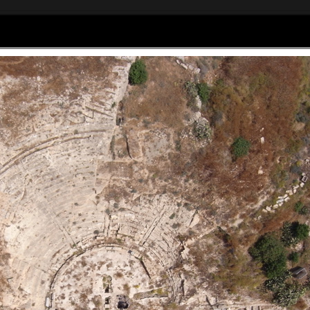
Home
Articles
Galerie photos
as Sagory
om - 06 61 44 01 47
Social Widgets
powered by
AB-WebLog.com
.