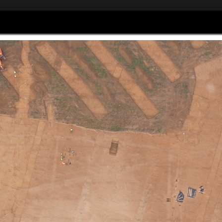
Home
Articles
Galerie photos
as Sagory
om - 06 61 44 01 47
Social Widgets
powered by
AB-WebLog.com
.