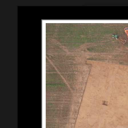
Tous droits réservés (c) Thom
Contact : thomas[at]du-ciel.c