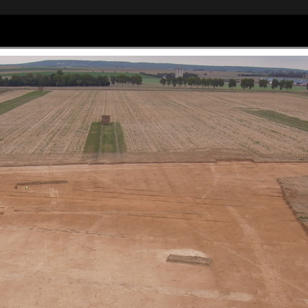
Home
Articles
Galerie photos
as Sagory
om - 06 61 44 01 47
Social Widgets
powered by
AB-WebLog.com
.