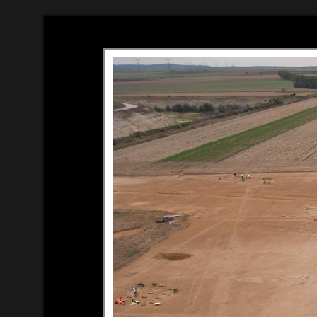
Tous droits réservés (c) Thom
Contact : thomas[at]du-ciel.c