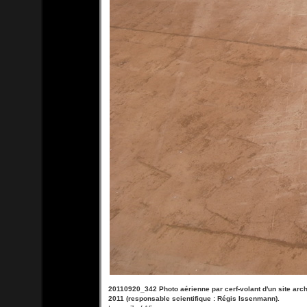
20110920_342 Photo aérienne par cerf-volant d'un site ar
2011 (responsable scientifique : Régis Issenmann).