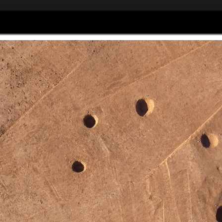
Home
Articles
Galerie photos
as Sagory
om - 06 61 44 01 47
Social Widgets
powered by
AB-WebLog.com
.