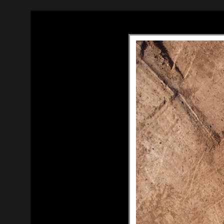
Tous droits réservés (c) Thom
Contact : thomas[at]du-ciel.c