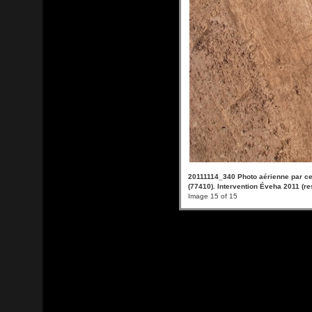
20111114_340 Photo aérienne par ce
(77410). Intervention Éveha 2011 (r
Image 15 of 15