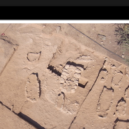
Home
Articles
Galerie photos
as Sagory
om - 06 61 44 01 47
Social Widgets
powered by
AB-WebLog.com
.