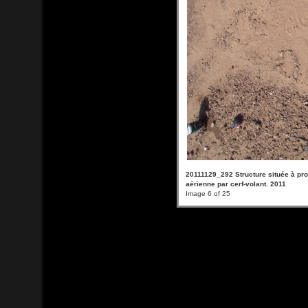
20111129_292 Structure située à pro
aérienne par cerf-volant. 2011
Image 6 of 25