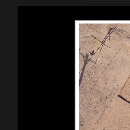
Tous droits réservés (c) Thom
Contact : thomas[at]du-ciel.c