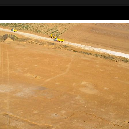
Home
Articles
Galerie photos
as Sagory
om - 06 61 44 01 47
Social Widgets
powered by
AB-WebLog.com
.