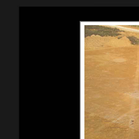
Tous droits réservés (c) Thom
Contact : thomas[at]du-ciel.c