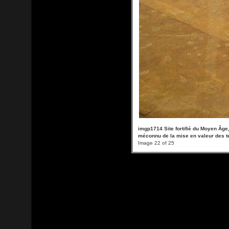
imgp1714 Site fortifié du Moyen Âge
méconnu de la mise en valeur des te
Image 22 of 25