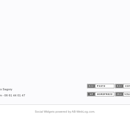
as Sagory
om - 06 61 44 01 47
Social Widgets
powered by
AB-WebLog.com
.