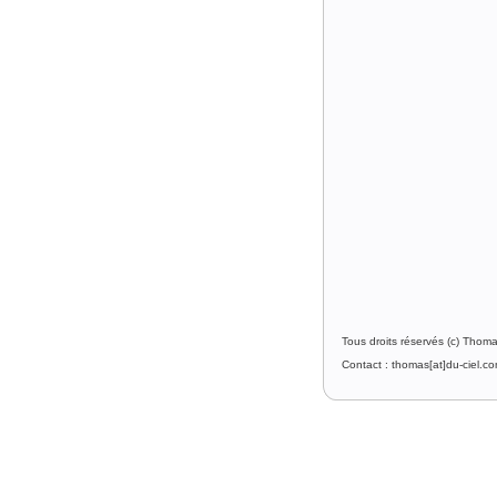
Tous droits réservés (c) Thom
Contact : thomas[at]du-ciel.c