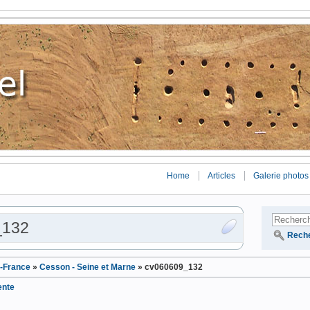
Home
Articles
Galerie photos
_132
Rech
e-France
»
Cesson - Seine et Marne
»
cv060609_132
ente