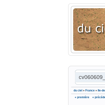
cv060609
du ciel
»
France
»
Ile-d
« première
« précéd