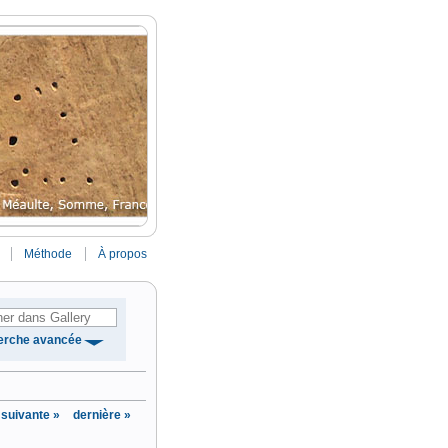
Méthode
À propos
erche avancée
suivante »
dernière »