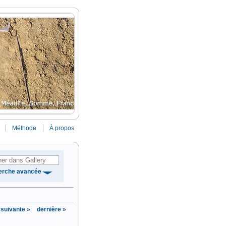
Méthode
À propos
erche avancée
suivante »
dernière »