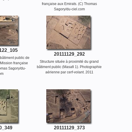
française aux Emirats. (C) Thomas
Sagory/du-ciel.com
122_105
20111129_292
bâtiment public de
Structure située à proximité du grand
 Mission française
bâtiment public (Masafi 1). Photographie
homas Sagory/du-
aérienne par cerf-volant. 2011
com
0_349
20111129_373