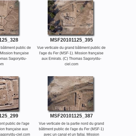
125_328
MSF20101125_395
 bâtiment public de
Vue verticale du grand bâtiment public de
 Mission française
l'age du Fer (MSF-1). Mission française
homas Sagory/du-
aux Emirats. (C) Thomas Sagory/du-
com
ciel.com
125_299
MSF20101125_387
nt public de l'age
Vue verticale de la partie nord du grand
ion française aux
bâtiment public de l'age du Fer (MSF-1)
Sagory/du-ciel.com
avec un canal et un fallaj. Mission