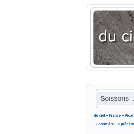
Soissons_
du ciel
»
France
»
Picar
« première
« précéd