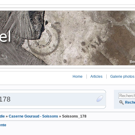
Home
Articles
Galerie photos
178
Rech
die
»
Caserne Gouraud - Soissons
»
Soissons_178
ente