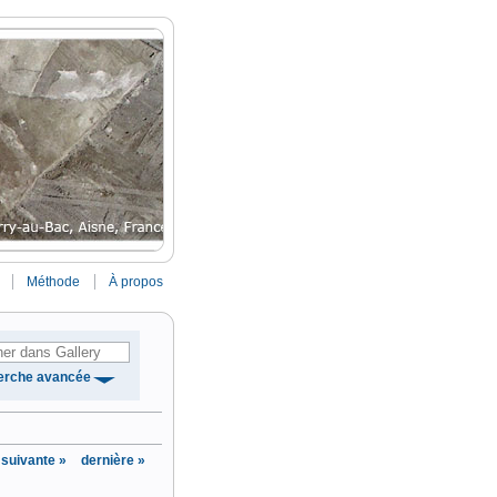
Méthode
À propos
erche avancée
suivante »
dernière »