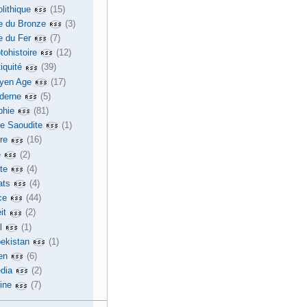
lithique
(15)
e du Bronze
(3)
e du Fer
(7)
tohistoire
(12)
iquité
(39)
yen Age
(17)
derne
(5)
phie
(81)
ie Saoudite
(1)
re
(16)
e
(2)
te
(4)
ats
(4)
ce
(44)
it
(2)
l
(1)
ekistan
(1)
en
(6)
dia
(2)
ine
(7)