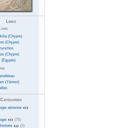
Links
logie
kitia (Chypre)
ion (Chypre)
hynchos
os (Chypre)
 (Égypte)
ine
ainebleau
am (Yémen)
illes
Categories
ogie aérienne
ogie
(75)
histoire
(2)