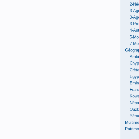
2-Néo
3-Ag
3-Ag
3-Pro
4-Ant
5-Mo
7-Mo
Géogra
Arab
Chyp
Crèt
Egyp
Emir
Fran
Kowe
Népa
Ouzb
Yém
Multimé
Patrimo