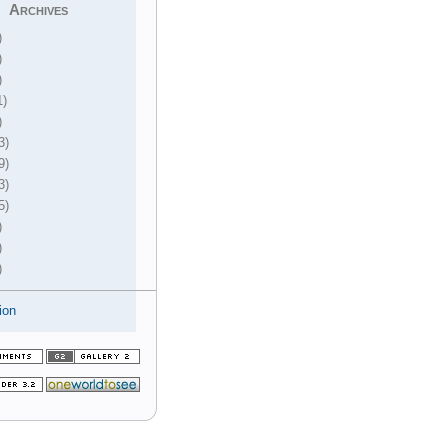
Archives
)
)
)
1)
)
3)
9)
3)
5)
)
)
)
ion