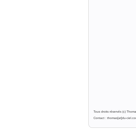
Tous droits réservés (c) Thom
Contact : thomas[at]du-ciel.c