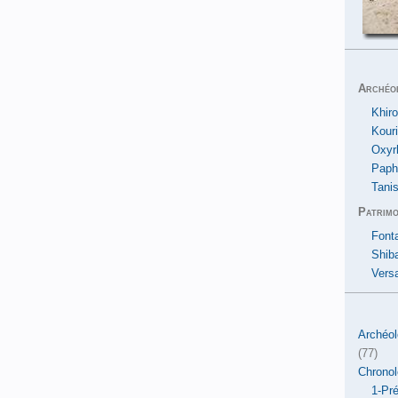
Archéo
Khiro
Kour
Oxyr
Paph
Tanis
Patrimo
Font
Shib
Versa
Archéol
(77)
Chronol
1-Pré