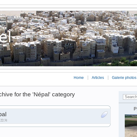
Home
Articles
Galerie photos
chive for the 'Népal' category
P
pal
 22:31