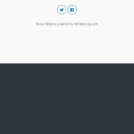
Social Widgets
powered by
AB-WebLog.com
.