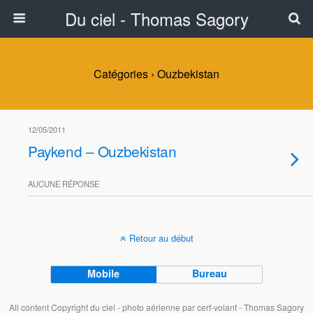
Du ciel - Thomas Sagory
Catégories ›
Ouzbekistan
12/05/2011
Paykend – Ouzbekistan
AUCUNE RÉPONSE
Retour au début
Mobile
Bureau
All content Copyright du ciel - photo aérienne par cerf-volant - Thomas Sagory