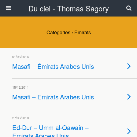
Du ciel - Thomas Sagory
Catégories ›
Emirats
01/03/2014
Masafi – Émirats Arabes Unis
15/12/2011
Masafi – Emirats Arabes Unis
27/03/2010
Ed-Dur – Umm al-Qawain –
Emirats Arabes Unis