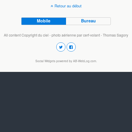
Retour au début
Mobile
Bureau
All content Copyright du ciel - photo aérienne par cerf-volant - Thomas Sagory
Social Widgets
powered by
AB-WebLog.com
.