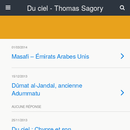
Du ciel - Thomas Sagory
01/03/2014
Masafi – Émirats Arabes Unis
15/12/2013
Dûmat al-Jandal, ancienne
Adummatu
AUCUNE RÉPONSE
25/11/2013
Du ciel : Chypre et son